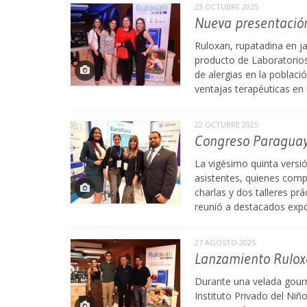
23 OCTUBRE 2025
Nueva presentació
Ruloxan, rupatadina en j
producto de Laboratorios
de alergias en la poblaci
ventajas terapéuticas en 
22 OCTUBRE 2025
Congreso Paraguayo
La vigésimo quinta versió
asistentes, quienes comp
charlas y dos talleres prá
reunió a destacados expos
27 AGOSTO 2025
Lanzamiento Rulo
Durante una velada gourme
Instituto Privado del Niñ