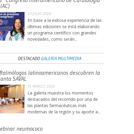
3° Congreso Interamericano de Cardiología
SIAC)
23 JULIO 2026
En base a la exitosa experiencia de las
últimas ediciones se está elaborando
un programa científico con grandes
novedades, como serán...
DESTACADO
GALERÍA MULTIMEDIA
ftalmólogos latinoamericanos descubren la
lanta SAVAL
31 MARZO 2026
La galería muestra los momentos
destacados del recorrido por una de
las plantas farmacéuticas más
modernas de la región y su aporte a...
ebinar neumococo