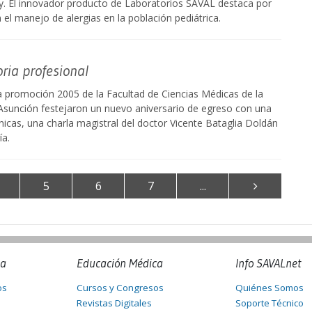
y. El innovador producto de Laboratorios SAVAL destaca por
n el manejo de alergias en la población pediátrica.
ria profesional
a promoción 2005 de la Facultad de Ciencias Médicas de la
Asunción festejaron un nuevo aniversario de egreso con una
ínicas, una charla magistral del doctor Vicente Bataglia Doldán
ía.
5
6
7
...
na
Educación Médica
Info SAVALnet
os
Cursos y Congresos
Quiénes Somos
Revistas Digitales
Soporte Técnico