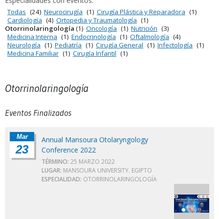
Especialidades con eventos:
Todas
(24)
Neurocirugía
(1)
Cirugía Plástica y Reparadora
(1)
Cardiología
(4)
Ortopedia y Traumatología
(1)
Otorrinolaringología
(1)
Oncología
(1)
Nutrición
(3)
Medicina Interna
(1)
Endocrinología
(1)
Oftalmología
(4)
Neurología
(1)
Pediatría
(1)
Cirugía General
(1)
Infectología
(1)
Medicina Familiar
(1)
Cirugía Infantil
(1)
Otorrinolaringología
Eventos Finalizados
Mar
Annual Mansoura Otolaryngology
23
Conference 2022
TÉRMINO:
25 MARZO 2022
LUGAR:
MANSOURA UNIVERSITY. EGIPTO
ESPECIALIDAD:
OTORRINOLARINGOLOGÍA