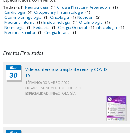
Especialidades con eventos:
Todas
(24)
Neurocirugía
(1)
Cirugía Plástica y Reparadora
(1)
Cardiología
(4)
Ortopedia y Traumatología
(1)
Otorrinolaringología
(1)
Oncología
(1)
Nutrición
(3)
Medicina Interna
(1)
Endocrinología
(1)
Oftalmología
(4)
Neurología
(1)
Pediatría
(1)
Cirugía General
(1)
Infectología
(1)
Medicina Familiar
(1)
Cirugía Infantil
(1)
Eventos Finalizados
Mar
Videoconferencia trasplante renal y COVID-
30
19
TÉRMINO:
30 MARZO 2022
LUGAR:
CANAL YOUTUBE DE LA SPI
ESPECIALIDAD:
INFECTOLOGÍA
Mar