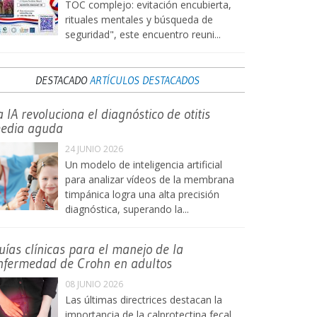
TOC complejo: evitación encubierta,
rituales mentales y búsqueda de
seguridad", este encuentro reuni...
DESTACADO
ARTÍCULOS DESTACADOS
a IA revoluciona el diagnóstico de otitis
edia aguda
24 JUNIO 2026
Un modelo de inteligencia artificial
para analizar vídeos de la membrana
timpánica logra una alta precisión
diagnóstica, superando la...
uías clínicas para el manejo de la
nfermedad de Crohn en adultos
08 JUNIO 2026
Las últimas directrices destacan la
importancia de la calprotectina fecal