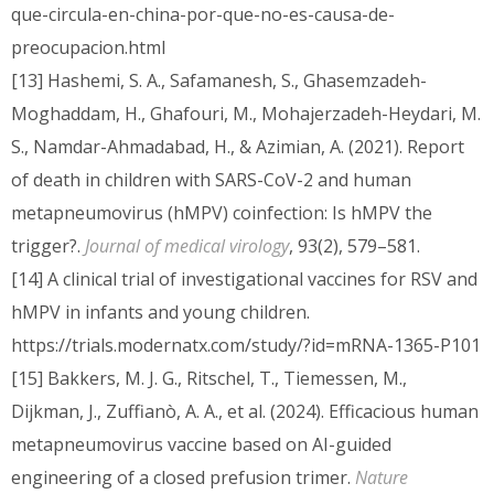
que-circula-en-china-por-que-no-es-causa-de-
preocupacion.html
[13] Hashemi, S. A., Safamanesh, S., Ghasemzadeh-
Moghaddam, H., Ghafouri, M., Mohajerzadeh-Heydari, M.
S., Namdar-Ahmadabad, H., & Azimian, A. (2021). Report
of death in children with SARS-CoV-2 and human
metapneumovirus (hMPV) coinfection: Is hMPV the
trigger?.
Journal of medical virology
, 93(2), 579–581.
[14] A clinical trial of investigational vaccines for RSV and
hMPV in infants and young children.
https://trials.modernatx.com/study/?id=mRNA-1365-P101
[15] Bakkers, M. J. G., Ritschel, T., Tiemessen, M.,
Dijkman, J., Zuffianò, A. A., et al. (2024). Efficacious human
metapneumovirus vaccine based on AI-guided
engineering of a closed prefusion trimer.
Nature