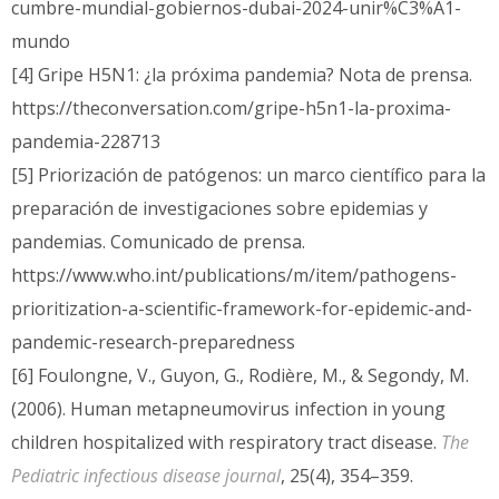
cumbre-mundial-gobiernos-dubai-2024-unir%C3%A1-
mundo
[4] Gripe H5N1: ¿la próxima pandemia? Nota de prensa.
https://theconversation.com/gripe-h5n1-la-proxima-
pandemia-228713
[5] Priorización de patógenos: un marco científico para la
preparación de investigaciones sobre epidemias y
pandemias. Comunicado de prensa.
https://www.who.int/publications/m/item/pathogens-
prioritization-a-scientific-framework-for-epidemic-and-
pandemic-research-preparedness
[6] Foulongne, V., Guyon, G., Rodière, M., & Segondy, M.
(2006). Human metapneumovirus infection in young
children hospitalized with respiratory tract disease.
The
Pediatric infectious disease journal
, 25(4), 354–359.