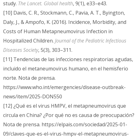
study.
The Lancet. Global health
, 9(1), e33–e43.
[10] Davis, C. R., Stockmann, C., Pavia, A. T., Byington,
Daly, J., & Ampofo, K. (2016). Incidence, Morbidity, and
Costs of Human Metapneumovirus Infection in
Hospitalized Children.
Journal of the Pediatric Infectious
Diseases Society
, 5(3), 303–311.
[11] Tendencias de las infecciones respiratorias agudas,
incluido el metaneumovirus humano, en el hemisferio
norte. Nota de prensa.
https://www.who.int/emergencies/disease-outbreak-
news/item/2025-DON550
[12] ¿Qué es el virus HMPV, el metapneumovirus que
circula en China? ¿Por qué no es causa de preocupación?
Nota de prensa. https://elpais.com/sociedad/2025-01-
09/claves-que-es-el-virus-hmpv-el-metapneumovirus-