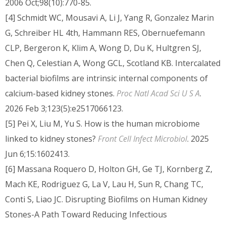
2006 Oct;98(10):770-85.
[4] Schmidt WC, Mousavi A, Li J, Yang R, Gonzalez Marin
G, Schreiber HL 4th, Hammann RES, Obernuefemann
CLP, Bergeron K, Klim A, Wong D, Du K, Hultgren SJ,
Chen Q, Celestian A, Wong GCL, Scotland KB. Intercalated
bacterial biofilms are intrinsic internal components of
calcium-based kidney stones.
Proc Natl Acad Sci U S A
.
2026 Feb 3;123(5):e2517066123.
[5] Pei X, Liu M, Yu S. How is the human microbiome
linked to kidney stones?
Front Cell Infect Microbiol
. 2025
Jun 6;15:1602413.
[6] Massana Roquero D, Holton GH, Ge TJ, Kornberg Z,
Mach KE, Rodriguez G, La V, Lau H, Sun R, Chang TC,
Conti S, Liao JC. Disrupting Biofilms on Human Kidney
Stones-A Path Toward Reducing Infectious