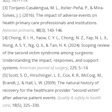
3(2), 107–119.
[3] Torijano-Casalengua, M. L., Astier-Peña, P., & Mira-
Solves, J. J. (2016). The impact of adverse events on
health primary care professionals and institutions.
Atencion primaria
, 48(3), 143-146.
[4] Chong, R. I. H., Yaow, C. Y. L., Chong, N. Z., Yap, N. L. X.,
Hong, A. S. Y., Ng, Q. X., & Tan, H. K. (2024). Scoping review
of the second victim syndrome among surgeons:
Understanding the impact, responses, and support
systems.
American journal of surgery
, 229, 5–14.
[5] Scott, S. D., Hirschinger, L. E., Cox, K. R., McCoig, M.,
Brandt, J., & Hall, L. W. (2009). The natural history of
recovery for the healthcare provider "second victim"
after adverse patient events.
Quality & safety in health
care
, 18(5), 325–330.