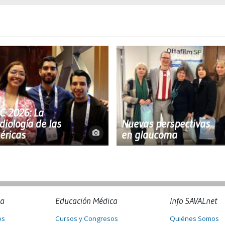
C 2026: La
diología de las
Nuevas perspectivas
éricas
en glaucoma
na
Educación Médica
Info SAVALnet
os
Cursos y Congresos
Quiénes Somos