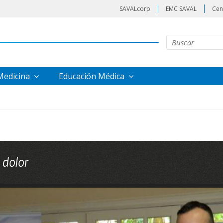
SAVALcorp
EMC SAVAL
Cen
 Medicina
Educación Médica
 dolor