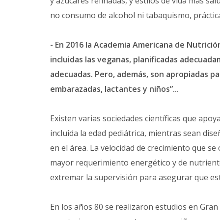
y azucares refinadas, y estilos de vida más sa
no consumo de alcohol ni tabaquismo, práctica h
- En 2016 la Academia Americana de Nutrición
incluidas las veganas, planificadas adecuad
adecuadas. Pero, además, son apropiadas para 
embarazadas, lactantes y niños”...
Existen varias sociedades científicas que apoya
incluida la edad pediátrica, mientras sean di
en el área. La velocidad de crecimiento que se 
mayor requerimiento energético y de nutriente
extremar la supervisión para asegurar que es
En los años 80 se realizaron estudios en Gran