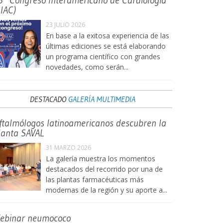
3° Congreso Interamericano de Cardiología
SIAC)
23 JULIO 2026
En base a la exitosa experiencia de las
últimas ediciones se está elaborando
un programa científico con grandes
novedades, como serán...
DESTACADO
GALERÍA MULTIMEDIA
ftalmólogos latinoamericanos descubren la
lanta SAVAL
31 MARZO 2026
La galería muestra los momentos
destacados del recorrido por una de
las plantas farmacéuticas más
modernas de la región y su aporte a...
ebinar neumococo