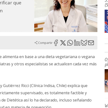
3
rificar que
(
an
Compartir
se alimenta en base a una dieta vegetariana o vegana
O
atras y otros especialistas se actualicen cada vez más
p
Gutiérrez Ricci (Clínica Indisa, Chile) explica que
rictamente supervisado, es totalmente factible y
de Dietética así lo ha declarado, incluso señalando
W
lud en materia de prevención.