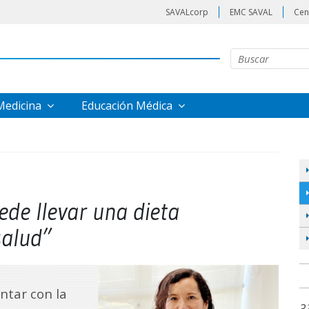
SAVALcorp
EMC SAVAL
Cen
 Medicina
Educación Médica
ede llevar una dieta
salud”
ntar con la