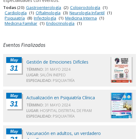
Especialidades con eventos:
Todas
(20)
Gastroenterología
(2)
Coloproctología
(1)
Cardiología
(1)
Oftalmología
(3)
Neurología Infantil
(1)
Psiquiatría
(8)
Infectología
(1)
Medicina Interna
(1)
Medicina Familiar
(1)
Endocrinología
(1)
Eventos Finalizados
May
Gestión de Emociones Difíciles
31
TÉRMINO:
31 MAYO 2024
LUGAR:
SALÓN INEPEO
ESPECIALIDAD:
PSIQUIATRÍA
May
Actualización en Psiquiatría Clínica
31
TÉRMINO:
31 MAYO 2024
LUGAR:
HOSPITAL DISTRITAL DE FRAM
ESPECIALIDAD:
PSIQUIATRÍA
May
Vacunación en adultos, un verdadero