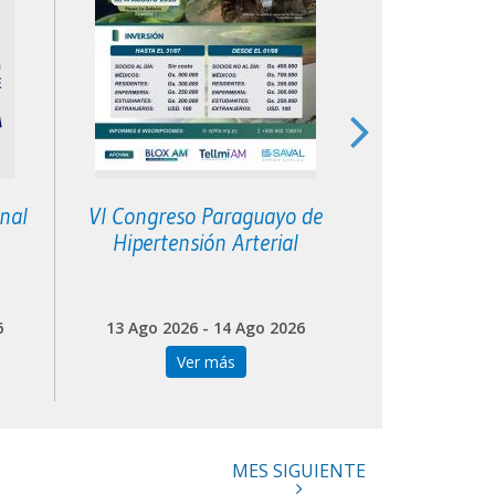
onal
VI Congreso Paraguayo de
Abordaje p
Hipertensión Arterial
ansiedad y 
consulta d
6
13 Ago 2026 - 14 Ago 2026
14 Ago 202
Ver más
Ve
MES SIGUIENTE