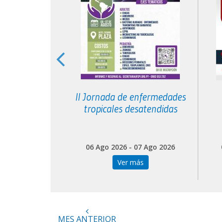
araguayo de
II Jornada de enfermedades
atría
tropicales desatendidas
 04 Sep 2026
06 Ago 2026 - 07 Ago 2026
más
Ver más
MES ANTERIOR