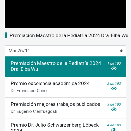
0
seconds
Premiación Maestro de la Pediatría 2024 Dra. Elba Wu
of
0
seconds
Premiación Maestro de la Pediatría 2024
1 de 103
Dra. Elba Wu
Premio excelencia académica 2024
2 de 103
Dr. Francisco Cano
Premiación mejores trabajos publicados
3 de 103
Dr. Eugenio ClenfuegosB
Premio Dr. Julio Schwarzenberg Löbeck
4 de 103
2024