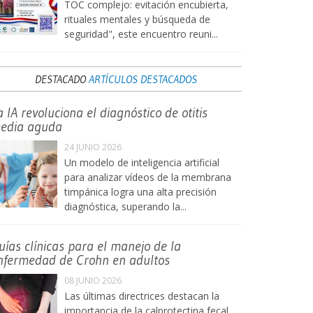
TOC complejo: evitación encubierta,
rituales mentales y búsqueda de
seguridad", este encuentro reuni...
DESTACADO
ARTÍCULOS DESTACADOS
a IA revoluciona el diagnóstico de otitis
edia aguda
24 JUNIO 2026
Un modelo de inteligencia artificial
para analizar vídeos de la membrana
timpánica logra una alta precisión
diagnóstica, superando la...
uías clínicas para el manejo de la
nfermedad de Crohn en adultos
08 JUNIO 2026
Las últimas directrices destacan la
importancia de la calprotectina fecal