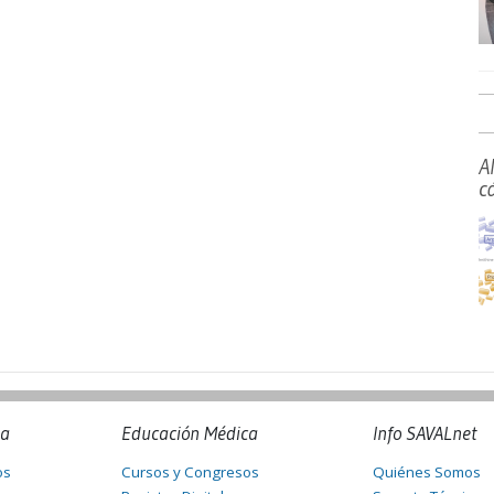
A
c
na
Educación Médica
Info SAVALnet
os
Cursos y Congresos
Quiénes Somos