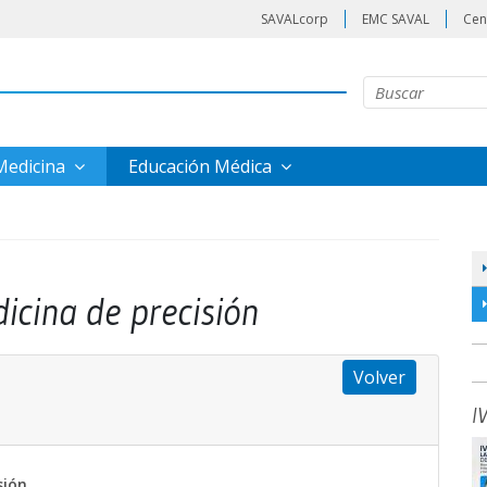
SAVALcorp
EMC SAVAL
Cen
 Medicina
Educación Médica
icina de precisión
Volver
I
sión