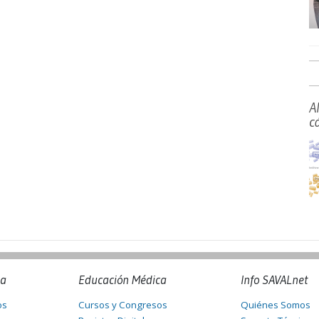
A
c
na
Educación Médica
Info SAVALnet
os
Cursos y Congresos
Quiénes Somos