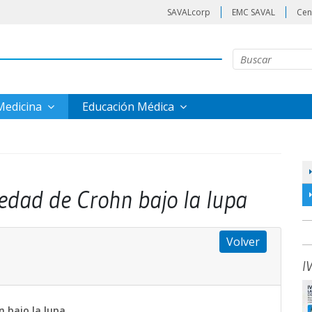
SAVALcorp
EMC SAVAL
Cen
 Medicina
Educación Médica
edad de Crohn bajo la lupa
Volver
I
 bajo la lupa