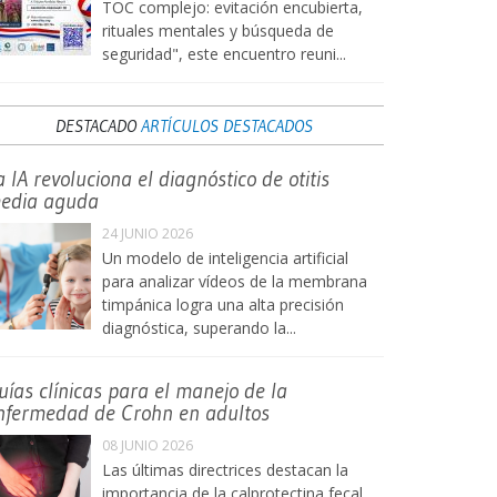
TOC complejo: evitación encubierta,
rituales mentales y búsqueda de
seguridad", este encuentro reuni...
DESTACADO
ARTÍCULOS DESTACADOS
a IA revoluciona el diagnóstico de otitis
edia aguda
24 JUNIO 2026
Un modelo de inteligencia artificial
para analizar vídeos de la membrana
timpánica logra una alta precisión
diagnóstica, superando la...
uías clínicas para el manejo de la
nfermedad de Crohn en adultos
08 JUNIO 2026
Las últimas directrices destacan la
importancia de la calprotectina fecal