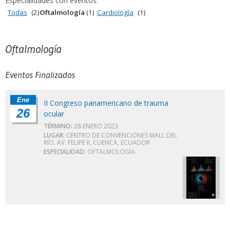
Especialidades con eventos:
Todas
(2)
Oftalmología
(1)
Cardiología
(1)
Oftalmología
Eventos Finalizados
Ene
II Congreso panamericano de trauma
26
ocular
TÉRMINO:
28 ENERO 2023
LUGAR:
CENTRO DE CONVENCIONES MALL DEL
RÍO. AV. FELIPE II, CUENCA, ECUADOR
ESPECIALIDAD:
OFTALMOLOGÍA